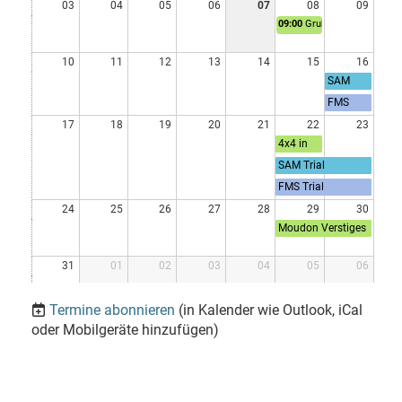
03
04
05
06
07
08
09
09:00
Grubentag
10
11
12
13
14
15
16
SAM
Trial
FMS
Roches
Trial
(BE)
17
18
19
20
21
22
23
Roches
4x4 in
(BE)
Grube,
SAM Trial
Fahrverb
Grimmialp (BE)
ot
FMS Trial
Grimmialp (BE)
24
25
26
27
28
29
30
Moudon Verstiges
Oltimer Trial
31
01
02
03
04
05
06
Termine abonnieren
(in Kalender wie Outlook, iCal
oder Mobilgeräte hinzufügen)