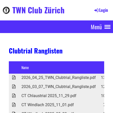
TWN Club Zürich
Login
Menü
Clubtrial Ranglisten
Name
Gröss
2026_04_25_TWN_Clubtrial_Rangliste.pdf
130 K
2026_03_07_TWN_Clubtrial_Rangliste.pdf
128 K
CT Chlaustrial 2025_11_29.pdf
109 K
CT Windlach 2025_11_01.pdf
74 K