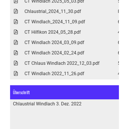
CT Windlach 2025_05_03.pdf
52 K
Chlaustrial_2024_11_30.pdf
88 K
CT Windlach_2024_11_09.pdf
61 K
CT Hilfikon 2024_05_28.pdf
47 K
CT Windlach 2024_03_09.pdf
64 K
CT Windlach 2024_02_24.pdf
61 K
CT Chlaus Windlach 2022_12_03.pdf
50 K
CT Windlach 2022_11_26.pdf
48 K
Überschrift
K
Chlaustrial Windlach 3. Dez. 2022
M
i
G