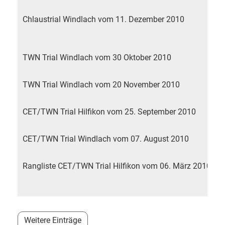
n
Chlaustrial Windlach vom 11. Dezember 2010
S
TWN Trial Windlach vom 30 Oktober 2010
8
TWN Trial Windlach vom 20 November 2010
4
S
CET/TWN Trial Hilfikon vom 25. September 2010
N
n
CET/TWN Trial Windlach vom 07. August 2010
7
Rangliste CET/TWN Trial Hilfikon vom 06. März 2010
D
H
H
Weitere Einträge